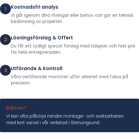
Kostnadsfri analys
1
Vi går igenom dina ritningar eller behov och gör en teknisk
bedömning av projektet.
Lösningsförslag & Offert
2
Du får ett tydligt specat förslag med tidsplan och fast pris
för hela entreprenaden.
Utförande & Kontroll
3
Våra certifierade montörer utför arbetet med fokus på
precision.
Bråttom?
Vi kan ofta påbörja mindre montage- och svetsarbeten
med kort varsel i vår verkstad i Stenungsund.