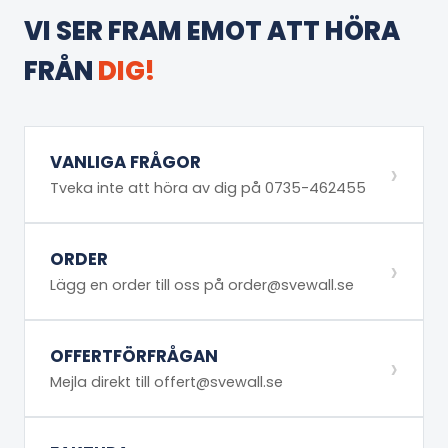
VI SER FRAM EMOT ATT HÖRA
FRÅN
DIG!
VANLIGA FRÅGOR
›
Tveka inte att höra av dig på 0735-462455
ORDER
›
Lägg en order till oss på order@svewall.se
OFFERTFÖRFRÅGAN
›
Mejla direkt till offert@svewall.se