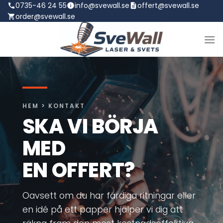
Skip
0735-46 24 55
info@svewall.se
offert@svewall.se
order@svewall.se
to
content
HEM > KONTAKT
SKA VI BÖRJA
MED
EN OFFERT?
Oavsett om du har färdiga ritningar eller
en idé på ett papper hjälper vi dig att