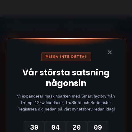
Välkommen till SveWall
AB.
En partners att lita på,
×
MISSA INTE DETTA!
från start till mål.
Vår största satsning
SveWall utför många typer av jobb, alltifrån
någonsin
maskinbyggnation
,
industrirör
,
industriplåt
och
stålmontage
till VVS. Företaget startades 2008 och
har en verkstad centralt i Stenungsund, där har vi
Vi expanderar maskinparken med Smart factory från
möjligheter att prefabricera stora som små arbeten.
Trumpf 12kw fiberlaser, TruStore och Sortmaster.
Registrera dig nedan på vårt nyhetsbrev redan idag!
SveWall har stor erfarenhet av industri och
livsmedelsindustrin. Vi bistår med rätt man på rätt
plats.
39
04
20
09