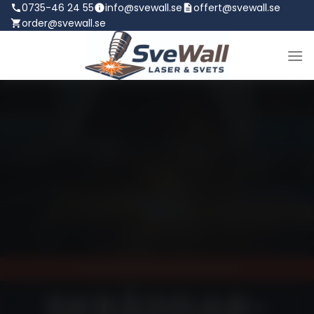
Skip
0735-46 24 55
info@svewall.se
offert@svewall.se
order@svewall.se
to
content
STENUNGSUND, SEDAN 2008
SKRÄDDAR­