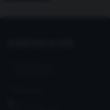
KONTAKTA OSS
BESÖKSADRESS
Munkerödsvägen 10
444 32 Stenungsund
✉
E-POST
info@svewall.se
ÖPPETTIDER
Mån – Tor: 07:00 – 16:00