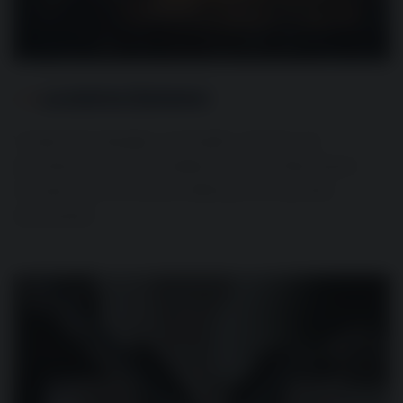
LASERSKÄRNING
Vi laserskär detaljer i svartplåt, rostfritt och
aluminium med marknadens främsta fiberteknik.
Precision ner till minsta millimeter för perfekt
slutresultat.