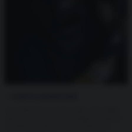
SVETS & MONTAGE
Vi tar helhetsansvar för din produkt. Från enskilda
laserskurna komponenter till färdigmonterade och
svetsade konstruktioner redo för slutleverans.