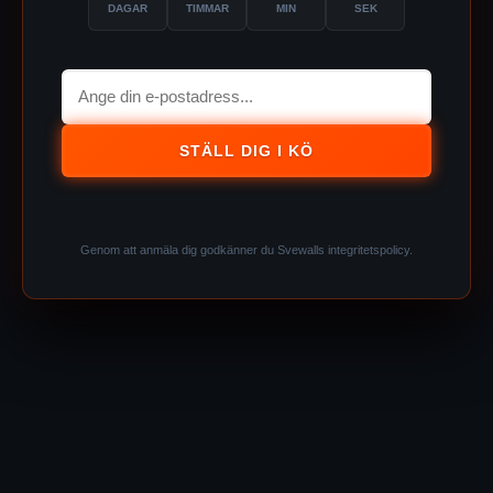
DAGAR
TIMMAR
MIN
SEK
STÄLL DIG I KÖ
Genom att anmäla dig godkänner du Svewalls integritetspolicy.