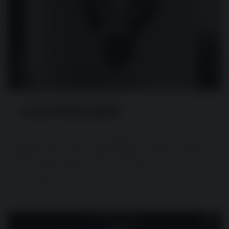
KANTPRESSNING
Genom avancerad bockning och hög
repetitionsprecision säkerställer vi exakta vinklar
och komplexa geometrier för alla era
konstruktioner.