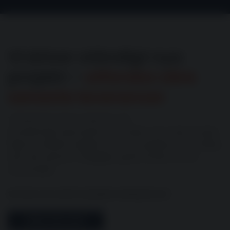
Vi driver ständigt nya
projekt –
utforska våra
senaste leveranser
Vi levererar stora volymer och
precisionskomponenter till kunder över hela Norden.
Med en effektiv logistik och en produktion som aldrig
står still, skickar vi dagligen gods till alla hörn av
marknaden.
Se mer om vad vi sysslar med just nu!
VÅRA PROJEKT